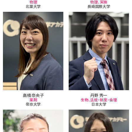
物理
物理、実務
北里大学
長崎国際大学
髙橋 奈央子
丹野 秀一
薬剤
生物、法規・制度・倫理
帝京大学
日本大学