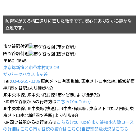
防衛省がある靖国通りに面した教室です。都心にありながら静かな
立地です。
市ケ谷駅付近
四ツ谷駅付近
〒162-0845
東京都新宿区市谷本村町3-23
ザ・パークハウス市ヶ谷
Tel：
03-6265-0389
東京メトロ有楽町線、東京メトロ南北線、都営新宿
線『市ヶ谷駅』より徒歩4分
JR中央本線、JR中央・総武線『市ケ谷駅』より徒歩7分
・JR市ケ谷駅からの行き方は
こちら（YouTube）
JR中央本線、JR中央線(快速)、JR中央・総武線、東京メトロ丸ノ内線、東
京メトロ南北線『四ツ谷駅』より徒歩8分
・JR四ツ谷駅からの行き方は
こちら（YouTube）
市ヶ谷校少人数コース
の詳細はこちら
市ヶ谷校の紹介はこちら！
自習室開放状況はこちら