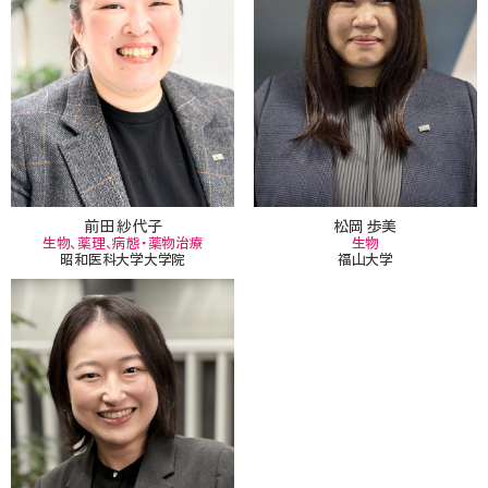
前田 紗代子
松岡 歩美
生物、薬理、病態・薬物治療
生物
昭和医科大学大学院
福山大学