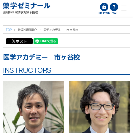
薬剤師国家試験対策予備校
MY PAGE
FAQ
TOP
>
教室・講師紹介
>
医学アカデミー 市ヶ谷校
ポスト
医学アカデミー 市ヶ谷校
INSTRUCTORS