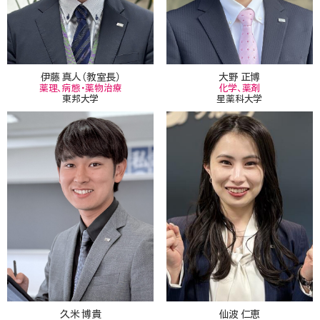
伊藤 真人（教室長）
大野 正博
薬理、病態・薬物治療
化学、薬剤
東邦大学
星薬科大学
久米 博貴
仙波 仁恵