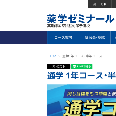
TOP
薬剤師国家試験対策予備校
コース案内
講習会・模試
TOP
>
通学 1年コース・半年コース
ポスト
通学 1年コース