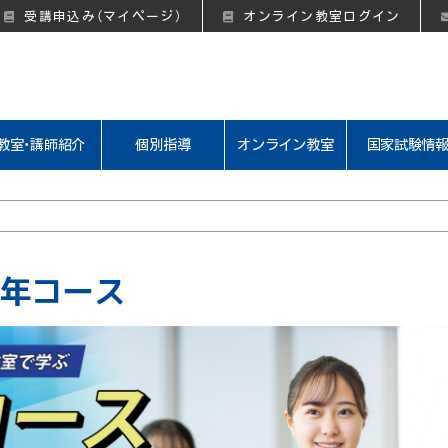
受講申込み（マイページ）
オンライン教室ログイン
教室・講師紹介
個別指導
オンライン教室
国家試験情
・半年コース