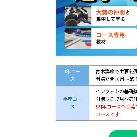
1年コー
青本講座で主要範
ス
開講期間：
4月～第1
インプットの基礎
半年コー
開講期間：
7月～第1
ス
※1年コースへ合
コースです