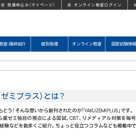
受講申込み（マイページ）
オンライン教室ログイン
教室・講師紹介
個別指導
オンライン教室
国家試験情
（ヤクゼミプラス）とは？
！ そんな想いから創刊されたのが「YAKUZEMI PLUS」です。
薬ゼミ独自の視点による国試、CBT、リメディアル対策を毎
、経験などを数多くご紹介。ちょっと役立つコラムなども掲載中で