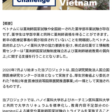
【概要】
ベトナムには薬剤師国家試験や全国統一された薬学部卒業試験が存在
せず、薬学生は学部卒業と同時に薬剤師資格を得ることができます。
新卒の医療従事者の質が担保されていないことを問題視したベトナム
政府およびハノイ薬科大学の協力要請を受け、株式会社薬ゼミ情報教
育センターは「薬剤師国家試験制度確立および薬剤師継続教育の質向
上」に関する支援を行うこととなりました。
2020年7月より始まった当プロジェクトは、国立研究開発法人国立国
際医療研究センターが主体となって実施する、厚生労働省より委託さ
れた「令和2年度 医療技術等国際展開推進事業」の一環として実施され
るものです。
当プロジェクトでは、ハノイ薬科大学およびホーチミン医科薬科大学
と共同で大学カリキュラムを標準化し、教育内容不足部分のE-
learningによる補完や薬剤師国家試験のトライアルを実施すること