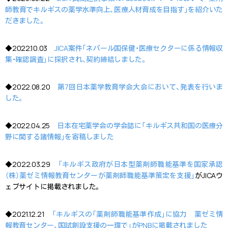
師教育でキルギスの薬学水準向上、医療人材育成を目指す」を紹介いた
だきました。
◆2022.10.03
JICA案件「ネパール国保健・医療セクターに係る情報収
集・確認調査」に採択され、契約締結しました。
◆2022.08.20
第7回日本薬学教育学会大会において、発表を行いま
した。
◆2022.04.25
日本在宅薬学会の学会誌に「キルギス共和国の医療分
野に関する諸情報」を寄稿しました
◆2022.03.29
「キルギス政府が日本型薬剤師職能基準を国家承認
（株）薬ゼミ情報教育センターが薬剤師職能基準策定を支援」
がJICAウ
ェブサイトに掲載されました。
◆2021.12.21
「キルギスの「薬剤師職能基準作成」に協力 薬ゼミ情
報教育センター、国試創設支援の一環で」がPNBに掲載されました