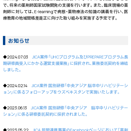
で、将来の薬剤師国家試験開発の支援を行います。また、臨床現場の薬
剤師に対しては、E-learningで病態・薬物療法の知識の講義を行い、医
療教育の地域間格差是正に向けた取り組みを実施する予定です。
お知らせ
◆2024.07.03
JICA案件「UHCプログラム及びPREPAREプログラム長
期研修員受入にかかる運営支援業務」に採択され、業務委託契約を締結
しました。
◆2024.02.14
JICA案件 国別研修「中央アジア 脳卒中リハビリテーシ
ョン」に係るフォローアップをウズベキスタンで実施いたします。
◆2023.06.13
JICA案件 国別研修「中央アジア 脳卒中リハビリテー
ション」に係る研修委託契約に採択されました。
◆2023.05.22
JICA 民間連携事業のFacebookページにおいて「薬剤