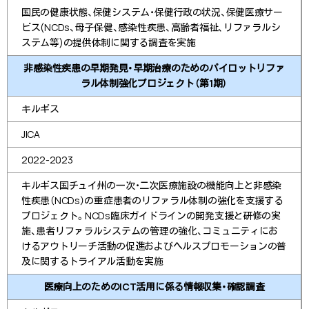
国民の健康状態、保健システム・保健行政の状況、保健医療サー
ビス(NCDs、母子保健、感染性疾患、高齢者福祉、リファラルシ
ステム等)の提供体制に関する調査を実施
非感染性疾患の早期発見・早期治療のためのパイロットリファ
ラル体制強化プロジェクト（第1期）
キルギス
JICA
2022-2023
キルギス国チュイ州の一次・二次医療施設の機能向上と非感染
性疾患（NCDs）の重症患者のリファラル体制の強化を支援する
プロジェクト。NCDs臨床ガイドラインの開発支援と研修の実
施、患者リファラルシステムの管理の強化、コミュニティにお
けるアウトリーチ活動の促進およびヘルスプロモーションの普
及に関するトライアル活動を実施
医療向上のためのICT活用に係る情報収集・確認調査