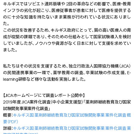
キルギスではソビエト連邦崩壊や 2回の革命などの影響で、医療・教育
インフラの劣化が起こり、医療従事者が患者に対して医療を提供する
のに十分な知識を持たないまま業務が行われている状況にありまし
た。
この状況を改善するため、キルギス政府にとって、質の高い医療人の育
成が喫緊の課題であり、そのための仕組みとして国家試験導入を検討
していましたが、ノウハウや資源がなく日本に対して支援を求めてい
ました。
私たちはその状況を支援するため、独立行政法人国際協力機構（JICA）
の民間連携事業の一環で、薬学教育の調査、卒業試験の作成支援、E-
learning研修など様々な活動を実施しました。
【JICAホームページにて調査レポート公開中】
2019年度 JICA案件化調査（中小企業支援型）「薬剤師継続教育及び国家
試験開発事業案件化調査」
概要：
キルギス国 薬剤師継続教育及び国家試験開発事業 案件化調査 概
要（PDF）
詳細：
キルギス国 薬剤師継続教育及び国家試験開発事業 案件化調査 業