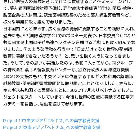
さしい医療人の育成を通じて社会に貢献することをミッションとし
て、薬剤師国家試験対策予備校、理学療法士養成専門学校、薬局・病院・
製薬企業の人材育成、認定薬剤師取得のための薬剤師生涯教育など、
様々な事業に取り組んで参りました。
日本国内にとどまらず、広く医療の発展に貢献することを視野に入れ、
過去にも、FIP（国際薬学学会）でのポスター発表や、日本委員会（JCV）と
共に開発途上国の子ども達へワクチンを届ける活動にも取り組んで参
りました。そのような活動を行う中で「日本だけでなく世界の薬剤師
教育に貢献できないだろうか？」と、思いを抱くようになってきまし
た。そして、その思いが実現したのは、令和に入ってから。同グループ
の株式会社薬ゼミ情報教育センターが、独立行政法人国際協力機構
（JICA）の支援のもと、中央アジアに位置するキルギス共和国の薬剤師
継続教育・薬剤師国家試験開発に取り組むこととなりました。さらに、
キルギス共和国での実績をもとに、2020年7月よりベトナムでもプロ
ジェクトをスタートしています。今後も世界の医療に貢献する医学ア
カデミーを目指し、活動を続けて参ります。
Project 1：中央アジア「キルギス」への薬学教育支援
Project 2：東南アジア「ベトナム」への薬学教育支援