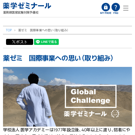
薬剤師国家試験対策予備校
MY PAGE
FAQ
TOP
>
薬ゼミ 国際事業への思い（取り組み）
ポスト
薬ゼミ 国際事業への思い（取り組み）
学校法人 医学アカデミーは1977年設立後、40年以上に渡り、弱者にや