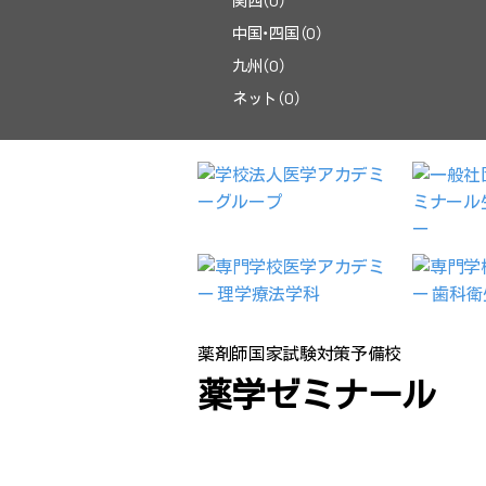
関西（0）
中国・四国（0）
九州（0）
ネット（0）
薬剤師国家試験対策予備校
薬学ゼミナール