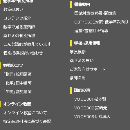
低学年・個別指導
書籍案内
教室の思い
国試対策参考書・問題集
コンテンツ紹介
CBT・OSCE対策・低学年次向け
数字で見る薬剤師
追補・書籍訂正情報
薬ゼミの個別指導
学校・採用情報
こんな講師が教えています
学長挨拶
個別指導お問い合わせ
薬ゼミの思い
勉強のコツ
ご家族向けサポート
「物理」松原講師
講師採用
「化学」田中講師
講師の声
「生物」数見講師
VOICE 001 松本賢
オンライン教室
VOICE 002 宮崎元
オンライン教室について
VOICE 003 伊藤真人
特定商取引法に基づく表記