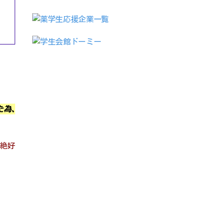
た為、
す絶好