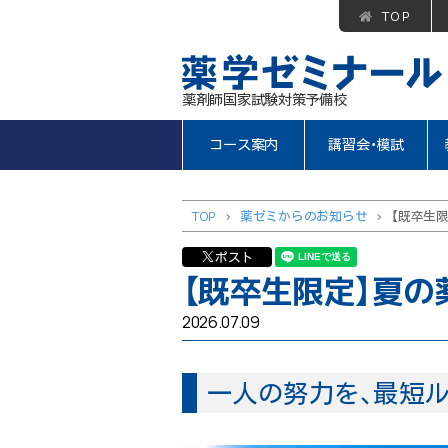
TOP
薬剤師国家試験対策予備校
コース案内
講習会・模試
TOP
>
薬ゼミからのお知らせ
>
【既卒生限
ポスト
【既卒生限定】夏の
2026.07.09
一人の努力を、最短ル