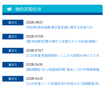
他のお知らせ
2026.08.01
薬ゼミ
令和8年熊本地震 被災地支援に関するお知らせ
2026.07.09
薬ゼミ
【既卒生限定】夏の薬ゼミ全国テスト（8月版）開催!!
2026.07.07
薬ゼミ
2026年度 教室説明会｜ここから自信を持ってスタートするために。
2026.04.16
薬ゼミ
【販売開始!!】112回国試対策「青本」/ CBT対策参考書&問題集
2026.04.01
薬ゼミ
2026年度コース 定員状況のお知らせ（定員既達/定員間近）