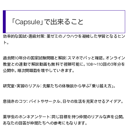
「Capsule」で出来ること
効率的な国試・進級対策
：
薬ゼミのノウハウを凝縮した学習となるヒン
ト。
過去問10年分の国家試験問題と解説
：スマホでパッと確認。オンライン
教室との連動で解説動画も無料で視聴可能に。108～110回の3年分を
公開中。順次問題数を増やしていきます。
研究室・実習のリアル
：
先輩たちの体験談から学ぶ「乗り越え方」。
息抜きのコツ
：
バイトやサークル、日々の生活を充実させるアイデア。
薬学生のホンネアンケート
：
同じ目標を持つ仲間のリアルな声を公開。
あなたの回答が仲間たちへの参考にもなります。