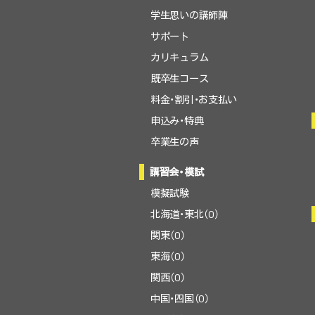
学生思いの講師陣
サポート
カリキュラム
既卒生コース
料金・割引・お支払い
申込み・特典
卒業生の声
講習会・模試
模擬試験
北海道・東北（0）
関東（0）
東海（0）
関西（0）
中国・四国（0）