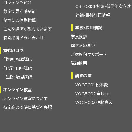
コンテンツ紹介
CBT・OSCE対策・低学年次向け
数字で見る薬剤師
追補・書籍訂正情報
薬ゼミの個別指導
学校・採用情報
こんな講師が教えています
学長挨拶
個別指導お問い合わせ
薬ゼミの思い
勉強のコツ
ご家族向けサポート
「物理」松原講師
講師採用
「化学」田中講師
講師の声
「生物」数見講師
VOICE 001 松本賢
オンライン教室
VOICE 002 宮崎元
オンライン教室について
VOICE 003 伊藤真人
特定商取引法に基づく表記