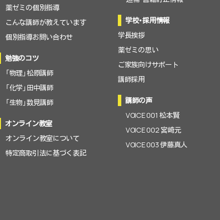
薬ゼミの個別指導
学校・採用情報
こんな講師が教えています
学長挨拶
個別指導お問い合わせ
薬ゼミの思い
勉強のコツ
ご家族向けサポート
「物理」松原講師
講師採用
「化学」田中講師
講師の声
「生物」数見講師
VOICE 001 松本賢
オンライン教室
VOICE 002 宮崎元
オンライン教室について
VOICE 003 伊藤真人
特定商取引法に基づく表記