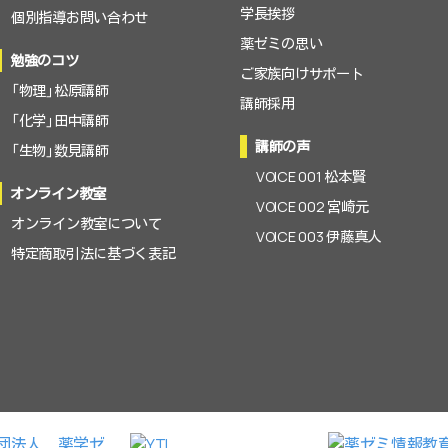
学長挨拶
個別指導お問い合わせ
薬ゼミの思い
勉強のコツ
ご家族向けサポート
「物理」松原講師
講師採用
「化学」田中講師
講師の声
「生物」数見講師
VOICE 001 松本賢
オンライン教室
VOICE 002 宮崎元
オンライン教室について
VOICE 003 伊藤真人
特定商取引法に基づく表記