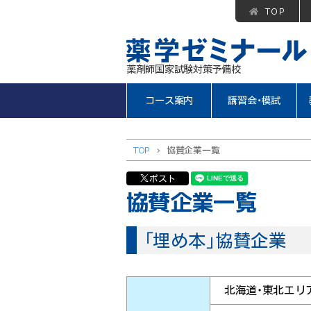
TOP
薬剤師国家試験対策予備校
コース案内
講習会・模試
TOP
>
協賛企業一覧
ポスト
協賛企業一覧
「埋め本」協賛企業
北海道・東北エリ