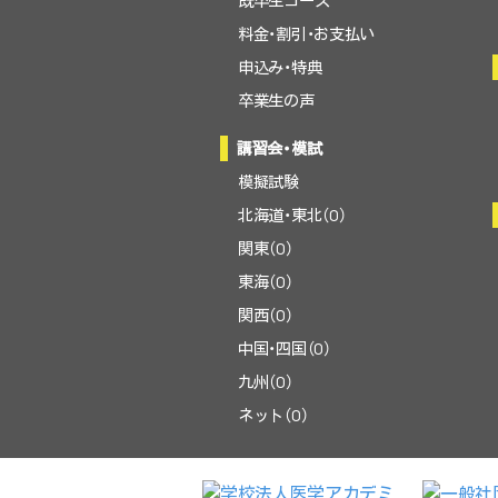
既卒生コース
料金・割引・お支払い
申込み・特典
卒業生の声
講習会・模試
模擬試験
北海道・東北（0）
関東（0）
東海（0）
関西（0）
中国・四国（0）
九州（0）
ネット（0）