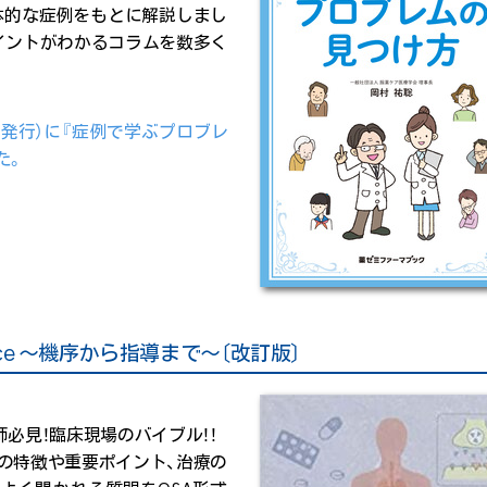
体的な症例をもとに解説しまし
イントがわかるコラムを数多く
日発行）に『症例で学ぶプロブレ
た。
rence ～機序から指導まで～〔改訂版〕
必見！臨床現場のバイブル！！
の特徴や重要ポイント、治療の