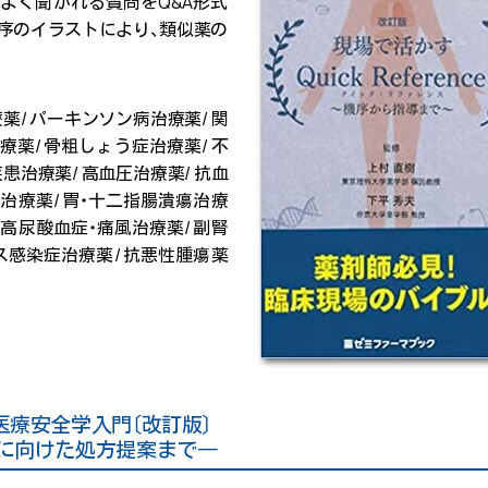
よく聞かれる質問をQ&A形式
序のイラストにより、類似薬の
薬/ パーキンソン病治療薬/ 関
薬/ 骨粗しょう症治療薬/ 不
患治療薬/ 高血圧治療薬/ 抗血
息治療薬/ 胃・十二指腸潰瘍治療
 高尿酸血症・痛風治療薬/ 副腎
ス感染症治療薬/ 抗悪性腫瘍薬
医療安全学入門〔改訂版〕
に向けた処方提案まで―