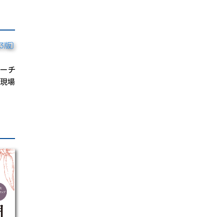
ローチ
床現場