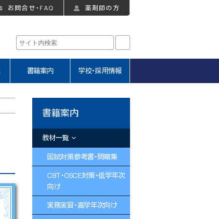
お問合せ・FAQ
薬剤師の方
報
書籍案内
学校・採用情報
書籍案内
教材一覧
国試対策参考書・問題集
CBT・OSCE対策・低学年次
向け
実務実習・高学年次向け