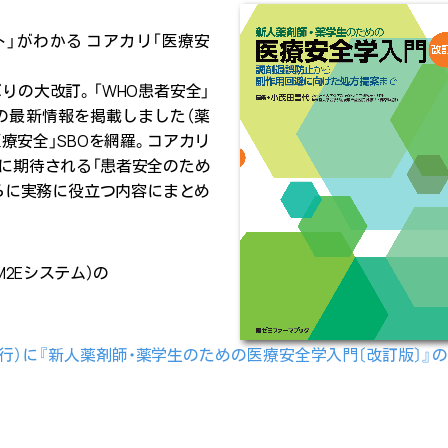
」がわかる コアカリ「医療安
りの大改訂。「WHO患者安全」
の最新情報を掲載しました（薬
療安全」SBOを網羅。コアカリ
師に期待される「患者安全のため
らに実務に役立つ内容にまとめ
M2Eシステム）の
日発行）に『新人薬剤師・薬学生のための医療安全学入門〔改訂版〕』