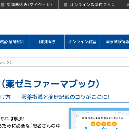
受講申込み（マイページ）
オンライン教室ログイン
教室・講師紹介
個別指導
オンライン教室
国家試験情
ブック）
（薬ゼミファーマブック）
け方 ―服薬指導と薬歴記載のコツがここに！－
かれば解決！
るために必要な「患者さんの中