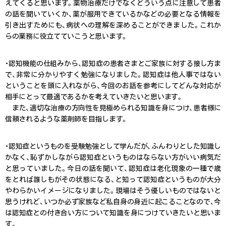
えてくると思います。薬物治療だけでなくどういう点に注意して患者
の話を聞いていくか、薬が服用できているかなどの必要となる情報を
引き出すためにも、病状への理解を深めることができました。これか
らの業務に役立てていこうと思います。
・認知機能の仕組みから、認知症の患者さまとご家族に対する接し方ま
で、非常に分かりやすく勉強になりました。認知症は他人事ではない
ということを頭に入れながら、今回のお話を参考にしてどんな対応が
相手にとって最適であるかを考えていきたいと思います。
また、適切な治療の方向性を見極められる知識を身につけ、患者様に
信頼されるような薬剤師を目指します。
・認知症というものを受験勉強として学んだが、ふんわりとした知識し
かなく、恥ずかしながら認知症というものはならない方がいい病気だ
と思っていました。今日の話を聞いて、認知症は老化現象の一種で歳
をとれば誰しもがその状態になる、と知って認知症というものが大分
やわらかいイメージになりました。現場はそう優しいものではないと
思うけれど、いつか必ず家族など私自身の身近に起こることなので、今
は認知症との付き合い方について知識を身につけていきたいと思いま
す。