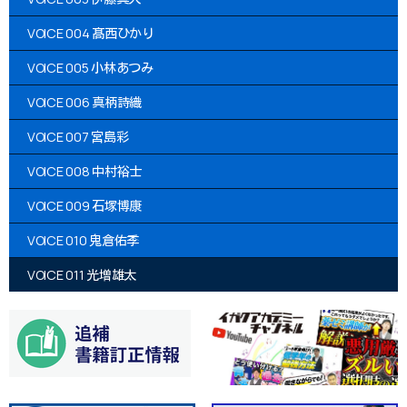
VOICE 004 髙西ひかり
VOICE 005 小林あつみ
VOICE 006 真柄詩織
VOICE 007 宮島彩
VOICE 008 中村裕士
VOICE 009 石塚博康
VOICE 010 鬼倉佑季
VOICE 011 光増雄太