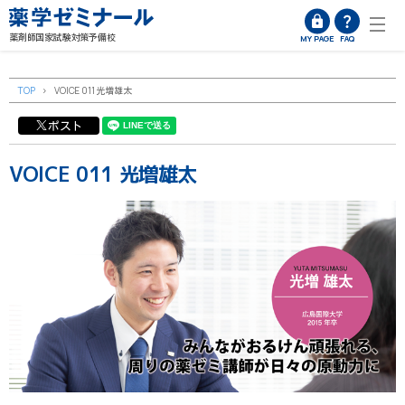
薬剤師国家試験対策予備校
MY PAGE
FAQ
TOP
>
VOICE 011 光増雄太
ポスト
VOICE 011 光増雄太